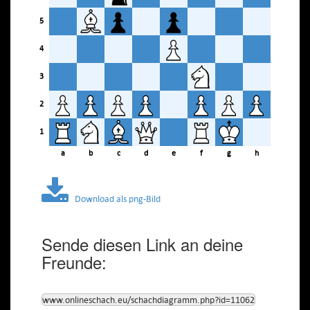
5
4
3
2
1
a
b
c
d
e
f
g
h
Download als png-Bild
Sende diesen Link an deine
Freunde:
www.onlineschach.eu/schachdiagramm.php?id=11062