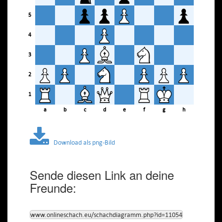
5
4
3
2
1
a
b
c
d
e
f
g
h
Download als png-Bild
Sende diesen Link an deine
Freunde:
www.onlineschach.eu/schachdiagramm.php?id=11054