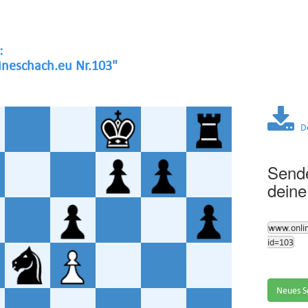
:
neschach.eu Nr.103"
Dow
Sende
deine
www.onli
id=103
Neues S