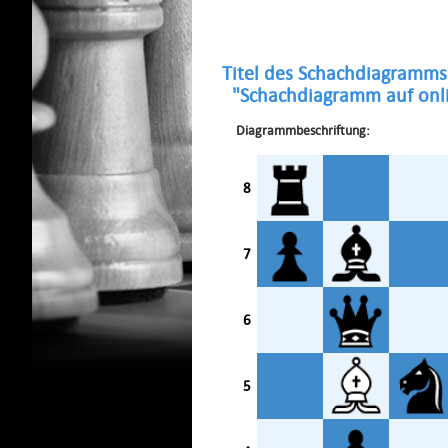
Titel des Schachdiagramms
"Schachdiagramm auf onli
Diagrammbeschriftung:
8
7
6
5