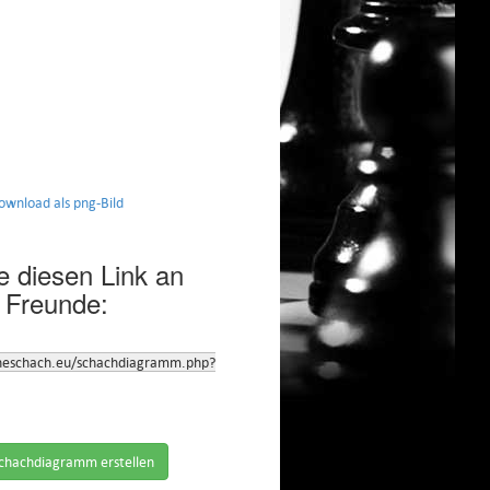
nload als png-Bild
 diesen Link an
 Freunde:
neschach.eu/schachdiagramm.php?
chachdiagramm erstellen