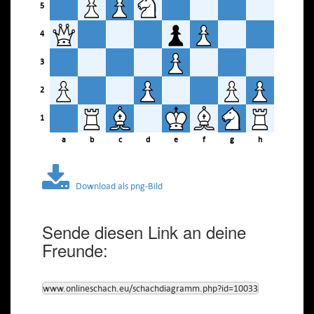
5
4
3
2
1
a
b
c
d
e
f
g
h
Download als png-Bild
Sende diesen Link an deine
Freunde:
www.onlineschach.eu/schachdiagramm.php?id=10033